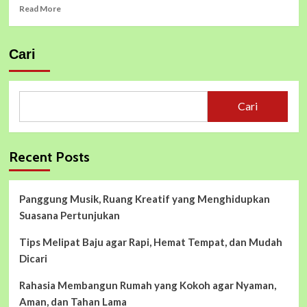
Read
Read More
more
about
Waspadai
Cari
Ciri
Kemudi
Rusak
Sebelum
Cari
Terlambat,
Biar
Nyetir
Tetap
Recent Posts
Aman
dan
Nyaman!
Panggung Musik, Ruang Kreatif yang Menghidupkan
Suasana Pertunjukan
Tips Melipat Baju agar Rapi, Hemat Tempat, dan Mudah
Dicari
Rahasia Membangun Rumah yang Kokoh agar Nyaman,
Aman, dan Tahan Lama