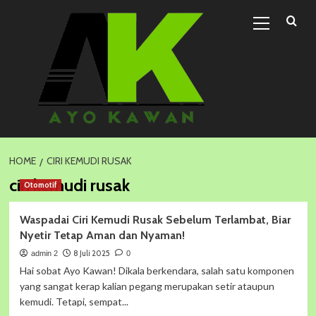
Skip
Primary
to
Menu
content
HOME
CIRI KEMUDI RUSAK
ciri kemudi rusak
Otomotif
Waspadai Ciri Kemudi Rusak Sebelum Terlambat, Biar
Nyetir Tetap Aman dan Nyaman!
8 Juli 2025
admin 2
0
Hai sobat Ayo Kawan! Dikala berkendara, salah satu komponen
yang sangat kerap kalian pegang merupakan setir ataupun
kemudi. Tetapi, sempat...