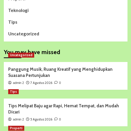
Teknologi
Tips
Uncategorized
You may have missed
Uncategorized
Panggung Musik, Ruang Kreatif yang Menghidupkan
Suasana Pertunjukan
7 Agustus 2026
admin 2
0
Tips
Tips Melipat Baju agar Rapi, Hemat Tempat, dan Mudah
Dicari
5 Agustus 2026
admin 2
0
Properti