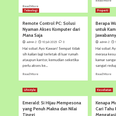
Read More
mo
Read
Read More
ab
more
Teknologi
Properti
Arb
about
Sol
Mengenal
Remote Control PC: Solusi
Berapa Wa
Da
Fungsi
Nyaman Akses Komputer dari
untuk Kama
da
Akupuntur:
Ce
Mana Saja
Jawabanny
Bukan
un
Sekadar
10 Juli 2025
admin 2
0
admin 2
Me
Tusuk
Hai sobat Ayo Kawan! Sempat tidak
Hai sobat A
Se
Jarum
sih kalian lagi terletak di luar rumah
merasa kesu
Biasa!
ataupun kantor, kemudian seketika
kamar sanga
perlu akses ke...
sangat redup
Read
Re
Read More
Read More
more
mo
about
ab
Remote
Be
Lifestyle
Kesehatan
Control
Wa
PC:
La
Emerald: Si Hijau Mempesona
Kenapa Mul
Solusi
ya
Nyaman
Ide
yang Penuh Makna dan Nilai
Cari Tahu
Akses
un
Tinggi
Mengatasi