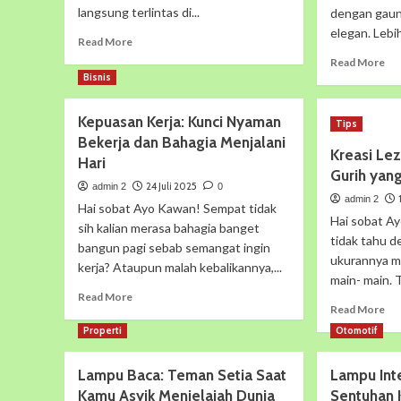
langsung terlintas di...
dengan gaun
elegan. Lebih
Read
Read More
more
Re
Read More
about
mo
Bisnis
Suzuki
ab
Satria:
Ra
Kepuasan Kerja: Kunci Nyaman
Motor
Tips
We
Bekerja dan Bahagia Menjalani
Kencang
Ann
Kreasi Leza
Bergaya
Hari
de
Gurih yang
Anak
Cin
24 Juli 2025
admin 2
0
Muda!
ya
admin 2
Hai sobat Ayo Kawan! Sempat tidak
Ma
Hai sobat A
sih kalian merasa bahagia banget
Me
tidak tahu d
bangun pagi sebab semangat ingin
ukurannya mu
kerja? Ataupun malah kebalikannya,...
main- main. Te
Read
Read More
Re
Read More
more
mo
about
Properti
Otomotif
ab
Kepuasan
Kre
Kerja:
Lampu Baca: Teman Setia Saat
Lampu Inte
Lez
Kunci
dar
Kamu Asyik Menjelajah Dunia
Sentuhan K
Nyaman