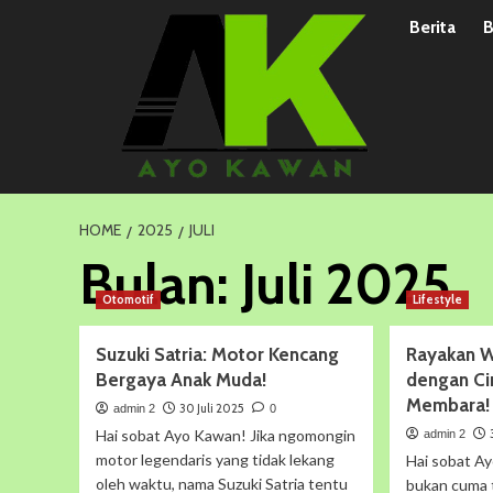
Skip
Berita
B
to
content
HOME
2025
JULI
Bulan:
Juli 2025
Otomotif
Lifestyle
Suzuki Satria: Motor Kencang
Rayakan W
Bergaya Anak Muda!
dengan Ci
Membara!
30 Juli 2025
admin 2
0
Hai sobat Ayo Kawan! Jika ngomongin
admin 2
motor legendaris yang tidak lekang
Hai sobat A
oleh waktu, nama Suzuki Satria tentu
bukan cuma 