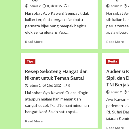
Komputer
Ka
8 Juli 2025
admin 2
0
admin 2
dari
Tid
Mana
Ini
Hai sobat Ayo Kawan! Sempat tidak
Hai sobat A
Saja
Ja
kalian terpikat dengan kilau batu
sih kalian b
permata hijau yang nampak begitu
perut terasa
elok serta elegan? Yap,...
apalagi buat 
Read
Re
Read More
Read More
more
mo
about
ab
Emerald:
Ke
Tips
Berita
Si
Mu
Hijau
di
Resep Sekoteng Hangat dan
Audiensi K
Mempesona
Pag
Nikmat untuk Teman Santai
Sipil dan 
yang
Har
TNI Berja
Penuh
Yu
2 Juli 2025
admin 2
0
Makna
Car
Hai sobat Ayo Kawan! Cuaca dingin
admin 2
dan
Ta
ataupun malam hari memanglah
Ayo Kawan - 
Nilai
Pe
sangat cocok jika ditemani minuman
parlemen Ja
Tinggi
da
hangat, kan? Salah satu opsi...
RI, Sufmi D
Ca
Me
jajaran Komisi
Read
Read More
more
Re
Read More