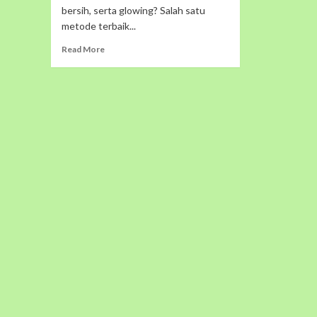
bersih, serta glowing? Salah satu
metode terbaik...
Read
Read More
more
about
Rahasia
Kulit
Sehat
dan
Glowing
dengan
Treatment
Facial