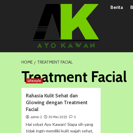
Skip
Berita
B
to
content
HOME
TREATMENT FACIAL
Treatment Facial
Lifestyle
Rahasia Kulit Sehat dan
Glowing dengan Treatment
Facial
30 Mei 2025
admin 2
0
Hai sobat Ayo Kawan! Siapa sih yang
tidak ingin memiliki kulit wajah sehat,