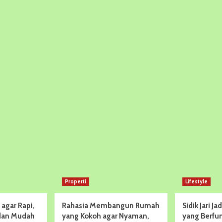
Properti
Lifestyle
 agar Rapi,
Rahasia Membangun Rumah
Sidik Jari Ja
dan Mudah
yang Kokoh agar Nyaman,
yang Berfun