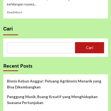
kehilangan nyawa...
Read
Read More
more
about
Perang
Cari
Genosida
Israel
di
Gaza:
Cari
Lebih
dari
61.000
Warga
Recent Posts
Palestina
Tewas
Bisnis Kebun Anggur: Peluang Agribisnis Menarik yang
Bisa Dikembangkan
Panggung Musik, Ruang Kreatif yang Menghidupkan
Suasana Pertunjukan