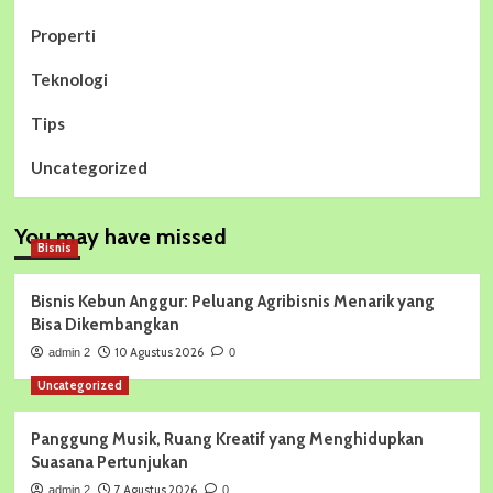
Properti
Teknologi
Tips
Uncategorized
You may have missed
Bisnis
Bisnis Kebun Anggur: Peluang Agribisnis Menarik yang
Bisa Dikembangkan
10 Agustus 2026
admin 2
0
Uncategorized
Panggung Musik, Ruang Kreatif yang Menghidupkan
Suasana Pertunjukan
7 Agustus 2026
admin 2
0