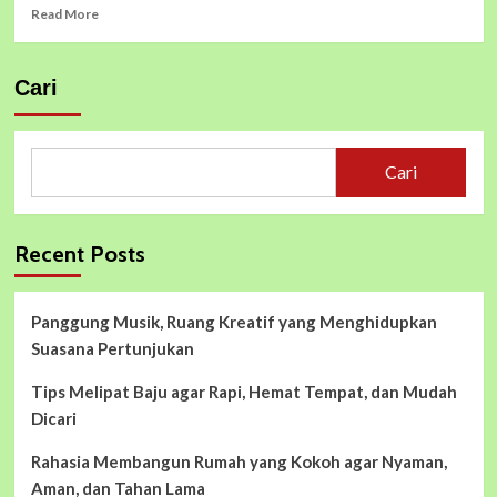
Read
Read More
more
about
Temukan
Cari
Perangkatmu
dengan
Mudah
Menggunakan
Cari
Find
My
Device
Recent Posts
Panggung Musik, Ruang Kreatif yang Menghidupkan
Suasana Pertunjukan
Tips Melipat Baju agar Rapi, Hemat Tempat, dan Mudah
Dicari
Rahasia Membangun Rumah yang Kokoh agar Nyaman,
Aman, dan Tahan Lama