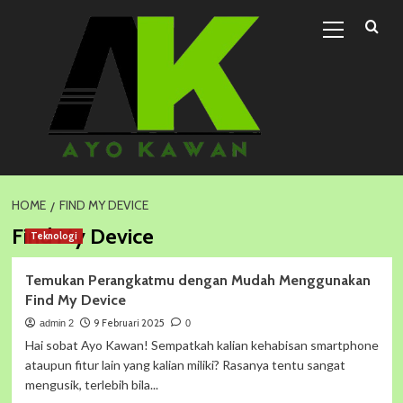
Skip
Primary
to
Menu
content
HOME
FIND MY DEVICE
Find My Device
Teknologi
Temukan Perangkatmu dengan Mudah Menggunakan
Find My Device
9 Februari 2025
admin 2
0
Hai sobat Ayo Kawan! Sempatkah kalian kehabisan smartphone
ataupun fitur lain yang kalian miliki? Rasanya tentu sangat
mengusik, terlebih bila...