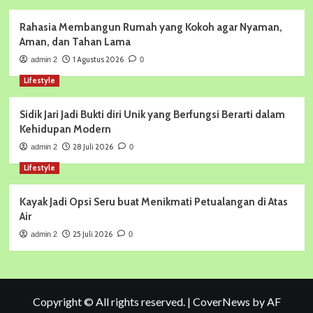
Rahasia Membangun Rumah yang Kokoh agar Nyaman,
Aman, dan Tahan Lama
1 Agustus 2026
admin 2
0
Lifestyle
Sidik Jari Jadi Bukti diri Unik yang Berfungsi Berarti dalam
Kehidupan Modern
28 Juli 2026
admin 2
0
Lifestyle
Kayak Jadi Opsi Seru buat Menikmati Petualangan di Atas
Air
25 Juli 2026
admin 2
0
Copyright © All rights reserved.
|
CoverNews
by AF