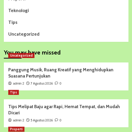
Teknologi
Tips
Uncategorized
You may have missed
Uncategorized
Panggung Musik, Ruang Kreatif yang Menghidupkan
Suasana Pertunjukan
7 Agustus 2026
admin 2
0
Tips
Tips Melipat Baju agar Rapi, Hemat Tempat, dan Mudah
Dicari
5 Agustus 2026
admin 2
0
Properti