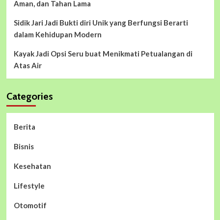
Aman, dan Tahan Lama
Sidik Jari Jadi Bukti diri Unik yang Berfungsi Berarti
dalam Kehidupan Modern
Kayak Jadi Opsi Seru buat Menikmati Petualangan di
Atas Air
Categories
Berita
Bisnis
Kesehatan
Lifestyle
Otomotif