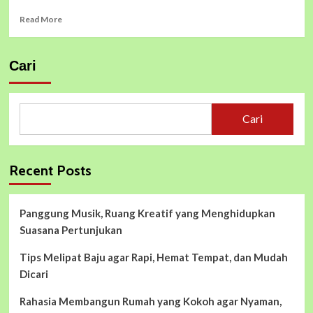
Read
Read More
more
about
Asisten
Cari
Suara:
Teman
Canggih
di
Cari
Era
Digital
Recent Posts
Panggung Musik, Ruang Kreatif yang Menghidupkan
Suasana Pertunjukan
Tips Melipat Baju agar Rapi, Hemat Tempat, dan Mudah
Dicari
Rahasia Membangun Rumah yang Kokoh agar Nyaman,