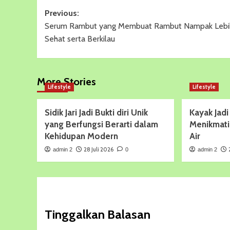
Post
Previous:
Serum Rambut yang Membuat Rambut Nampak Lebi
navigation
Sehat serta Berkilau
More Stories
Lifestyle
Lifestyle
Sidik Jari Jadi Bukti diri Unik
Kayak Jadi
yang Berfungsi Berarti dalam
Menikmati
Kehidupan Modern
Air
28 Juli 2026
admin 2
0
admin 2
Tinggalkan Balasan