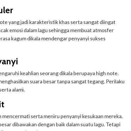
uler
e yang jadi karakteristik khas serta sangat diingat
uncak emosi dalam lagu sehingga membuat atmosfer
merasa kagum dikala mendengar penyanyi sukses
yanyi
engaruhi keahlian seorang dikala berupaya high note.
menghasilkan suara besar tanpa sangat tegang. Perilaku
erta alami.
it
n mencermati serta meniru penyanyi kesukaan mereka.
esar dibawakan dengan baik dalam suatu lagu. Tetapi