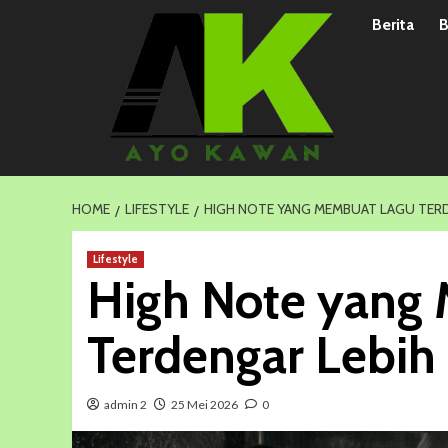
Skip
Berita
B
to
content
HOME
LIFESTYLE
HIGH NOTE YANG MEMBUAT LAGU TER
Lifestyle
High Note yang
Terdengar Lebi
admin 2
25 Mei 2026
0