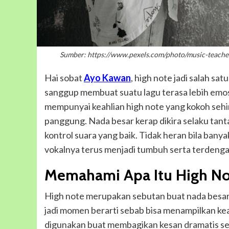
Sumber: https://www.pexels.com/photo/music-teache
Hai sobat
Ayo Kawan
, high note jadi salah sa
sanggup membuat suatu lagu terasa lebih emos
mempunyai keahlian high note yang kokoh seh
panggung. Nada besar kerap dikira selaku ta
kontrol suara yang baik. Tidak heran bila banya
vokalnya terus menjadi tumbuh serta terdengar
Memahami Apa Itu High N
High note merupakan sebutan buat nada besar 
jadi momen berarti sebab bisa menampilkan kea
digunakan buat membagikan kesan dramatis ser