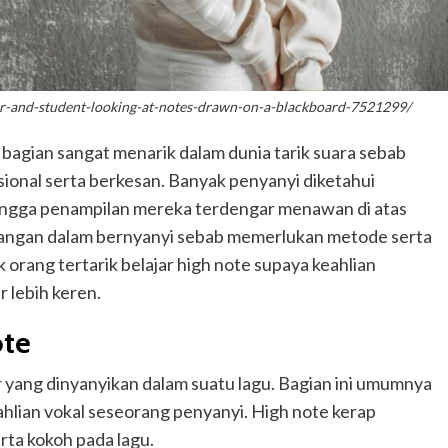
r-and-student-looking-at-notes-drawn-on-a-blackboard-7521299/
tu bagian sangat menarik dalam dunia tarik suara sebab
ional serta berkesan. Banyak penyanyi diketahui
ingga penampilan mereka terdengar menawan di atas
ntangan dalam bernyanyi sebab memerlukan metode serta
k orang tertarik belajar high note supaya keahlian
 lebih keren.
ote
yang dinyanyikan dalam suatu lagu. Bagian ini umumnya
hlian vokal seseorang penyanyi. High note kerap
ta kokoh pada lagu.