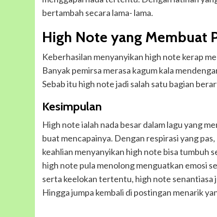
bertambah secara lama- lama.
High Note yang Membuat P
Keberhasilan menyanyikan high note kerap me
Banyak pemirsa merasa kagum kala mendengar 
Sebab itu high note jadi salah satu bagian bera
Kesimpulan
High note ialah nada besar dalam lagu yang mem
buat mencapainya. Dengan respirasi yang pas, l
keahlian menyanyikan high note bisa tumbuh s
high note pula menolong menguatkan emosi ser
serta keelokan tertentu, high note senantiasa j
Hingga jumpa kembali di postingan menarik yang