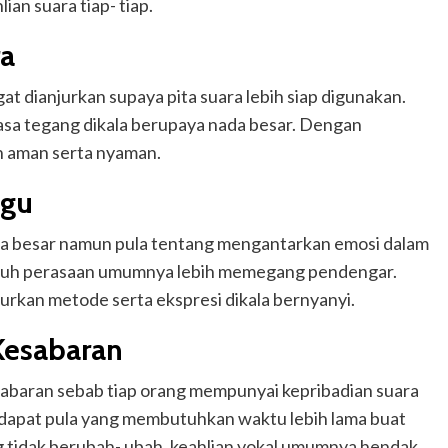
an suara tiap- tiap.
ra
t dianjurkan supaya pita suara lebih siap digunakan.
asa tegang dikala berupaya nada besar. Dengan
ih aman serta nyaman.
agu
a besar namun pula tentang mengantarkan emosi dalam
enuh perasaan umumnya lebih memegang pendengar.
rkan metode serta ekspresi dikala bernyanyi.
Kesabaran
sabaran sebab tiap orang mempunyai kepribadian suara
rdapat pula yang membutuhkan waktu lebih lama buat
 tidak berubah- ubah, keahlian vokal umumnya hendak