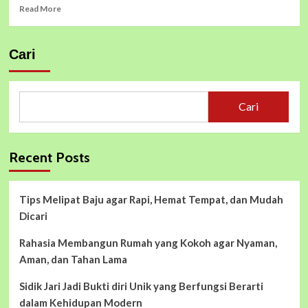
Read
Read More
more
about
Teleskop,
Cari
Jendela
Seru
buat
Menjelajahi
Cari
Langit
serta
Alam
Semesta
Recent Posts
Tips Melipat Baju agar Rapi, Hemat Tempat, dan Mudah
Dicari
Rahasia Membangun Rumah yang Kokoh agar Nyaman,
Aman, dan Tahan Lama
Sidik Jari Jadi Bukti diri Unik yang Berfungsi Berarti
dalam Kehidupan Modern