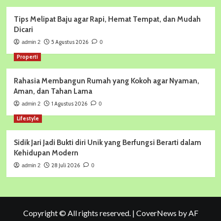
Tips Melipat Baju agar Rapi, Hemat Tempat, dan Mudah
Dicari
5 Agustus 2026
admin 2
0
Properti
Rahasia Membangun Rumah yang Kokoh agar Nyaman,
Aman, dan Tahan Lama
1 Agustus 2026
admin 2
0
Lifestyle
Sidik Jari Jadi Bukti diri Unik yang Berfungsi Berarti dalam
Kehidupan Modern
28 Juli 2026
admin 2
0
Copyright © All rights reserved.
|
CoverNews
by AF